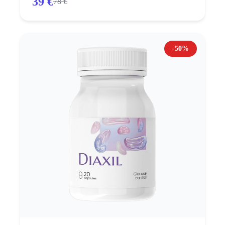
39 €
78 €
-50%