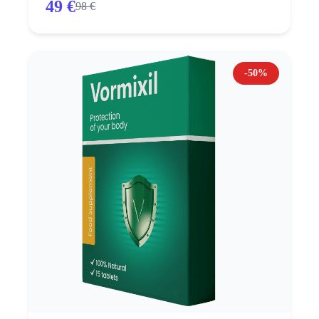
49 €
98 €
-50%