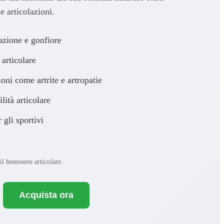
e articolazioni.
zione e gonfiore
 articolare
oni come artrite e artropatie
lità articolare
 gli sportivi
l benessere articolare.
Acquista ora