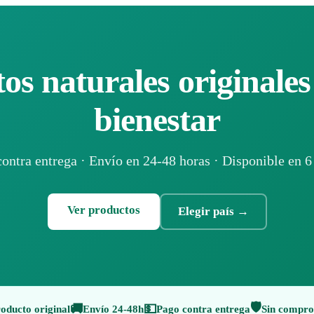
os naturales originales
bienestar
ontra entrega · Envío en 24-48 horas · Disponible en 6
Ver productos
Elegir país
→
🛡️
🚚
💵
oducto original
Envío 24-48h
Pago contra entrega
Sin compr