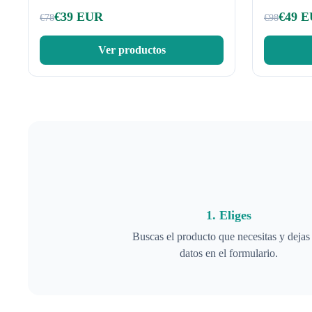
€
39
EUR
€
49
E
€
78
€
98
Ver productos
1. Eliges
Buscas el producto que necesitas y dejas 
datos en el formulario.