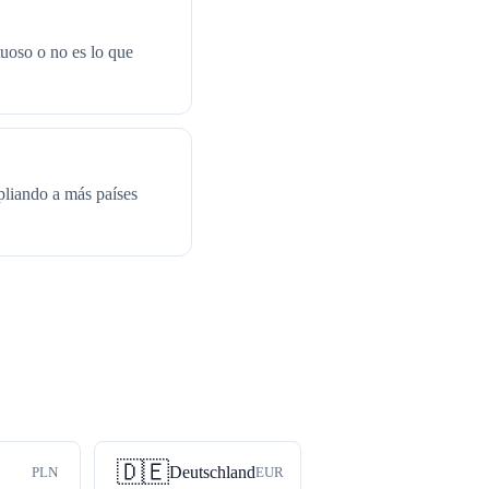
tuoso o no es lo que
pliando a más países
🇩🇪
Deutschland
PLN
EUR