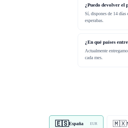
¿Puedo devolver el 
Sí, dispones de 14 días 
esperabas.
¿En qué países entr
Actualmente entregamos
cada mes.
🇪🇸
🇲🇽
España
EUR