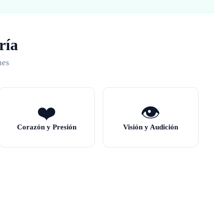
ría
nes
❤️
👁️
Corazón y Presión
Visión y Audición