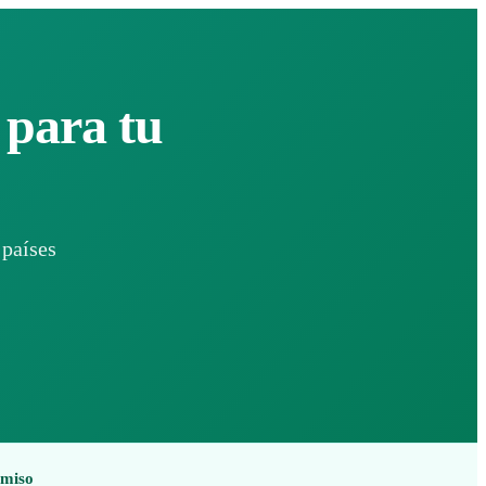
 para tu
 países
omiso