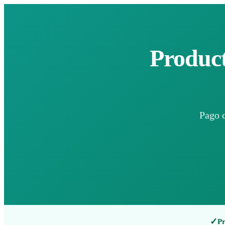
Product
Pago c
✓
Pr