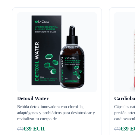
Detoxil Water
Cardioba
Bebida detox innovadora con clorofila,
Cápsulas nat
adaptógenos y probióticos para desintoxicar y
presión arte
revitalizar tu cuerpo de
…
cardiovascul
€
39
EUR
€
39
E
€
78
€
78