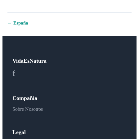
←
España
VidaEsNatura
f
Compañía
Sobre Nosotros
Legal