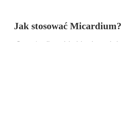
Jak stosować Micardium?
Postępuj według tych kroków, aby uzyskać
najlepsze efekty:
Spożywaj rano
Weź jedną kapsułkę rano przed posiłkiem.