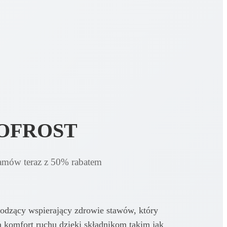
OFROST
amów teraz z 50% rabatem
łodzący wspierający zdrowie stawów, który
a komfort ruchu dzięki składnikom takim jak