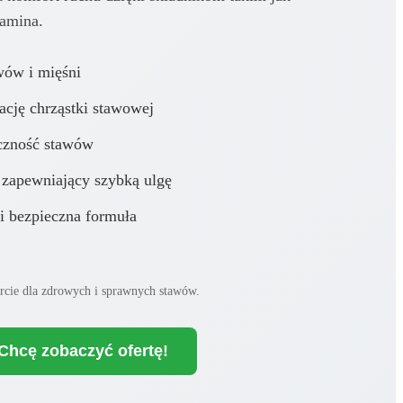
zamina.
wów i mięśni
ację chrząstki stawowej
czność stawów
 zapewniający szybką ulgę
 i bezpieczna formuła
arcie dla zdrowych i sprawnych stawów.
Chcę zobaczyć ofertę!