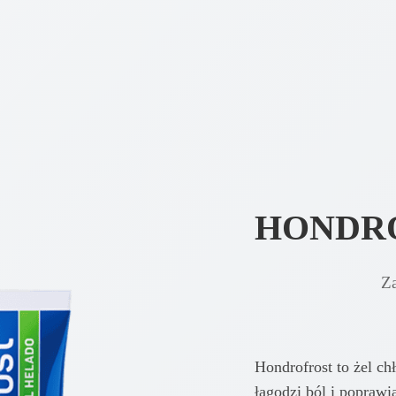
HONDR
Z
Hondrofrost to żel ch
łagodzi ból i poprawi