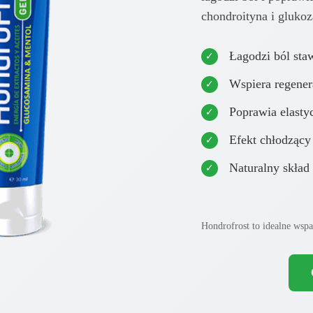
chondroityna i gluko
Łagodzi ból sta
Wspiera regener
Poprawia elasty
Efekt chłodzący
Naturalny skład
Hondrofrost to idealne wsp