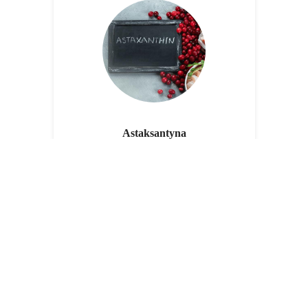
Astaksantyna
Chroni komórki przed stresem oksydacyjnym.
Chcę zobaczyć ofertę!