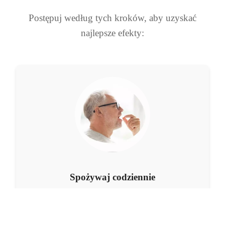
Postępuj według tych kroków, aby uzyskać
najlepsze efekty:
Spożywaj codziennie
Weź jedną kapsułkę rano i jedną kapsułkę wieczorem,
popijając wodą.